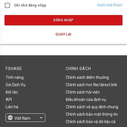
Quên mật khẩu?
Ghi nhớ đăng nhập
ĐĂNG NHẬP
QUAY LẠI
FSHARE
CHÍNH SÁCH
Tính năng
Chính sách điểm thưởng
Gói Dịch Vụ
Chính sách hot file/direct link
Đối tác
Chính sách hội viên
API
Điều khoản của dịch vụ
Liên hệ
Chính sách và quy định chung
Chính sách bảo mật thông tin
language
expand_more
Việt Nam
Chính sách bảo vệ dữ liệu cá
English