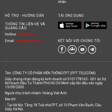
nhân
HỖ TRỢ - HƯỚNG DẪN
TẢI ỨNG DỤNG
THÔNG TIN LIÊN HỆ VÀ
QUẢNG CÁO
Hotline:
1900 6600
KẾT NỐI VỚI CHÚNG TÔI
Email:
hotro@fshare.vn
groups
Tên: CÔNG TY CỔ PHẦN VIỄN THÔNG FPT (FPT TELECOM).
Giấy chứng nhận đăng ký kinh doanh số 0101778163 - 001 do Sở
Kế Hoạch Đầu Tư Thành Phố Hồ Chí Minh cấp lần đầu vào ngày
13/09/2005.
Người chịu trách nhiệm: Hoàng Việt Anh
Địa chỉ:
- Tại Hà Nội: Tầng 18 Toà nhà FPT, số 10 Phạm Văn Bạch, Cầu
Giấy, Hà Nội.