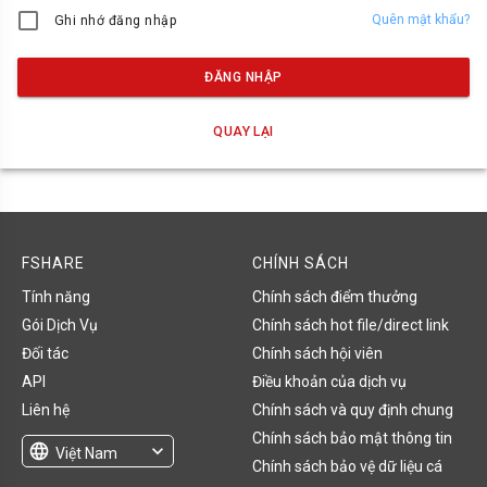
Quên mật khẩu?
Ghi nhớ đăng nhập
ĐĂNG NHẬP
QUAY LẠI
FSHARE
CHÍNH SÁCH
Tính năng
Chính sách điểm thưởng
Gói Dịch Vụ
Chính sách hot file/direct link
Đối tác
Chính sách hội viên
API
Điều khoản của dịch vụ
Liên hệ
Chính sách và quy định chung
Chính sách bảo mật thông tin
language
expand_more
Việt Nam
Chính sách bảo vệ dữ liệu cá
English