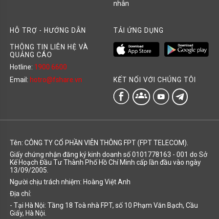
nhân
HỖ TRỢ - HƯỚNG DẪN
TẢI ỨNG DỤNG
THÔNG TIN LIÊN HỆ VÀ
QUẢNG CÁO
Hotline:
1900 6600
KẾT NỐI VỚI CHÚNG TÔI
Email:
hotro@fshare.vn
groups
Tên: CÔNG TY CỔ PHẦN VIỄN THÔNG FPT (FPT TELECOM).
Giấy chứng nhận đăng ký kinh doanh số 0101778163 - 001 do Sở
Kế Hoạch Đầu Tư Thành Phố Hồ Chí Minh cấp lần đầu vào ngày
13/09/2005.
Người chịu trách nhiệm: Hoàng Việt Anh
Địa chỉ:
- Tại Hà Nội: Tầng 18 Toà nhà FPT, số 10 Phạm Văn Bạch, Cầu
Giấy, Hà Nội.