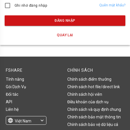
Quên mật khẩu?
Ghi nhớ đăng nhập
ĐĂNG NHẬP
QUAY LẠI
FSHARE
CHÍNH SÁCH
Tính năng
Chính sách điểm thưởng
Gói Dịch Vụ
Chính sách hot file/direct link
Đối tác
Chính sách hội viên
API
Điều khoản của dịch vụ
Liên hệ
Chính sách và quy định chung
Chính sách bảo mật thông tin
language
expand_more
Việt Nam
Chính sách bảo vệ dữ liệu cá
English