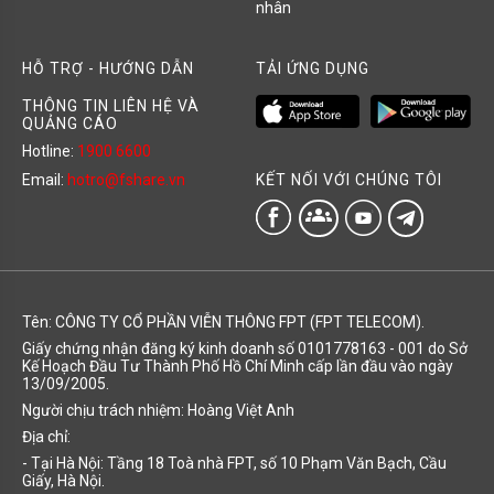
nhân
HỖ TRỢ - HƯỚNG DẪN
TẢI ỨNG DỤNG
THÔNG TIN LIÊN HỆ VÀ
QUẢNG CÁO
Hotline:
1900 6600
KẾT NỐI VỚI CHÚNG TÔI
Email:
hotro@fshare.vn
groups
Tên: CÔNG TY CỔ PHẦN VIỄN THÔNG FPT (FPT TELECOM).
Giấy chứng nhận đăng ký kinh doanh số 0101778163 - 001 do Sở
Kế Hoạch Đầu Tư Thành Phố Hồ Chí Minh cấp lần đầu vào ngày
13/09/2005.
Người chịu trách nhiệm: Hoàng Việt Anh
Địa chỉ:
- Tại Hà Nội: Tầng 18 Toà nhà FPT, số 10 Phạm Văn Bạch, Cầu
Giấy, Hà Nội.