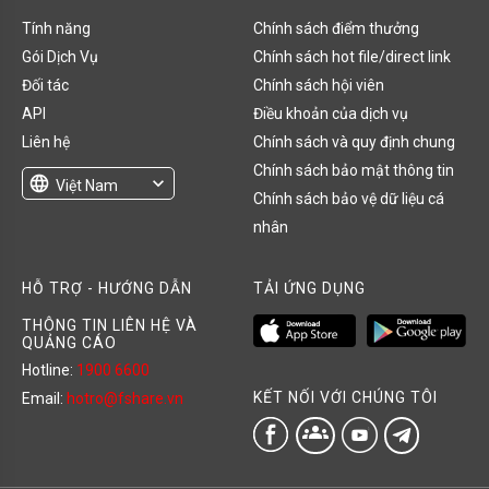
Tính năng
Chính sách điểm thưởng
Gói Dịch Vụ
Chính sách hot file/direct link
Đối tác
Chính sách hội viên
API
Điều khoản của dịch vụ
Liên hệ
Chính sách và quy định chung
Chính sách bảo mật thông tin
language
expand_more
Việt Nam
Chính sách bảo vệ dữ liệu cá
English
nhân
HỖ TRỢ - HƯỚNG DẪN
TẢI ỨNG DỤNG
THÔNG TIN LIÊN HỆ VÀ
QUẢNG CÁO
Hotline:
1900 6600
KẾT NỐI VỚI CHÚNG TÔI
Email:
hotro@fshare.vn
groups