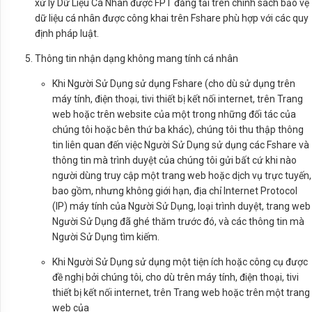
xử lý Dữ Liệu Cá Nhân được FPT đăng tải trên chính sách bảo vệ
dữ liệu cá nhân được công khai trên Fshare phù hợp với các quy
định pháp luật.
Thông tin nhận dạng không mang tính cá nhân
Khi Người Sử Dụng sử dụng Fshare (cho dù sử dụng trên
máy tính, điện thoại, tivi thiết bị kết nối internet, trên Trang
web hoặc trên website của một trong những đối tác của
chúng tôi hoặc bên thứ ba khác), chúng tôi thu thập thông
tin liên quan đến việc Người Sử Dụng sử dụng các Fshare và
thông tin mà trình duyệt của chúng tôi gửi bất cứ khi nào
người dùng truy cập một trang web hoặc dịch vụ trực tuyến,
bao gồm, nhưng không giới hạn, địa chỉ Internet Protocol
(IP) máy tính của Người Sử Dụng, loại trình duyệt, trang web
Người Sử Dụng đã ghé thăm trước đó, và các thông tin mà
Người Sử Dụng tìm kiếm.
Khi Người Sử Dụng sử dụng một tiện ích hoặc công cụ được
đề nghị bởi chúng tôi, cho dù trên máy tính, điện thoại, tivi
thiết bị kết nối internet, trên Trang web hoặc trên một trang
web của