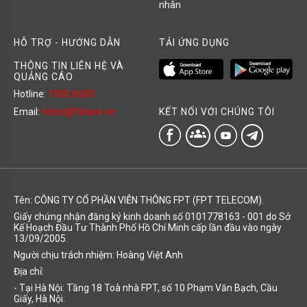
nhân
HỖ TRỢ - HƯỚNG DẪN
TẢI ỨNG DỤNG
THÔNG TIN LIÊN HỆ VÀ
QUẢNG CÁO
Hotline:
1900 6600
KẾT NỐI VỚI CHÚNG TÔI
Email:
hotro@fshare.vn
groups
Tên: CÔNG TY CỔ PHẦN VIỄN THÔNG FPT (FPT TELECOM).
Giấy chứng nhận đăng ký kinh doanh số 0101778163 - 001 do Sở
Kế Hoạch Đầu Tư Thành Phố Hồ Chí Minh cấp lần đầu vào ngày
13/09/2005.
Người chịu trách nhiệm: Hoàng Việt Anh
Địa chỉ:
- Tại Hà Nội: Tầng 18 Toà nhà FPT, số 10 Phạm Văn Bạch, Cầu
Giấy, Hà Nội.