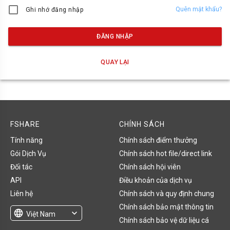
Quên mật khẩu?
Ghi nhớ đăng nhập
ĐĂNG NHẬP
QUAY LẠI
FSHARE
CHÍNH SÁCH
Tính năng
Chính sách điểm thưởng
Gói Dịch Vụ
Chính sách hot file/direct link
Đối tác
Chính sách hội viên
API
Điều khoản của dịch vụ
Liên hệ
Chính sách và quy định chung
Chính sách bảo mật thông tin
language
expand_more
Việt Nam
Chính sách bảo vệ dữ liệu cá
English