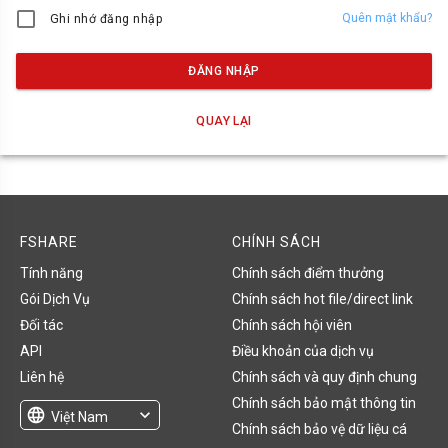
Quên mật khẩu?
Ghi nhớ đăng nhập
ĐĂNG NHẬP
QUAY LẠI
FSHARE
CHÍNH SÁCH
Tính năng
Chính sách điểm thưởng
Gói Dịch Vụ
Chính sách hot file/direct link
Đối tác
Chính sách hội viên
API
Điều khoản của dịch vụ
Liên hệ
Chính sách và quy định chung
Chính sách bảo mật thông tin
language
expand_more
Việt Nam
Chính sách bảo vệ dữ liệu cá
English