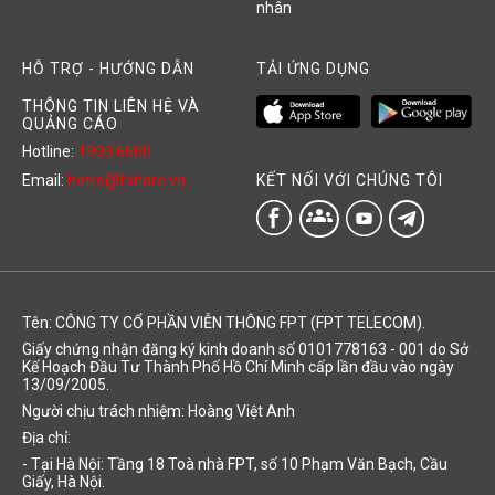
nhân
HỖ TRỢ - HƯỚNG DẪN
TẢI ỨNG DỤNG
THÔNG TIN LIÊN HỆ VÀ
QUẢNG CÁO
Hotline:
1900 6600
KẾT NỐI VỚI CHÚNG TÔI
Email:
hotro@fshare.vn
groups
Tên: CÔNG TY CỔ PHẦN VIỄN THÔNG FPT (FPT TELECOM).
Giấy chứng nhận đăng ký kinh doanh số 0101778163 - 001 do Sở
Kế Hoạch Đầu Tư Thành Phố Hồ Chí Minh cấp lần đầu vào ngày
13/09/2005.
Người chịu trách nhiệm: Hoàng Việt Anh
Địa chỉ:
- Tại Hà Nội: Tầng 18 Toà nhà FPT, số 10 Phạm Văn Bạch, Cầu
Giấy, Hà Nội.