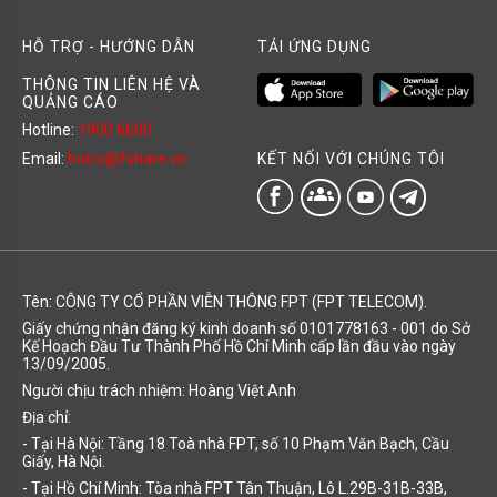
HỖ TRỢ - HƯỚNG DẪN
TẢI ỨNG DỤNG
THÔNG TIN LIÊN HỆ VÀ
QUẢNG CÁO
Hotline:
1900 6600
KẾT NỐI VỚI CHÚNG TÔI
Email:
hotro@fshare.vn
groups
Tên: CÔNG TY CỔ PHẦN VIỄN THÔNG FPT (FPT TELECOM).
Giấy chứng nhận đăng ký kinh doanh số 0101778163 - 001 do Sở
Kế Hoạch Đầu Tư Thành Phố Hồ Chí Minh cấp lần đầu vào ngày
13/09/2005.
Người chịu trách nhiệm: Hoàng Việt Anh
Địa chỉ:
- Tại Hà Nội: Tầng 18 Toà nhà FPT, số 10 Phạm Văn Bạch, Cầu
Giấy, Hà Nội.
- Tại Hồ Chí Minh: Tòa nhà FPT Tân Thuận, Lô L.29B-31B-33B,