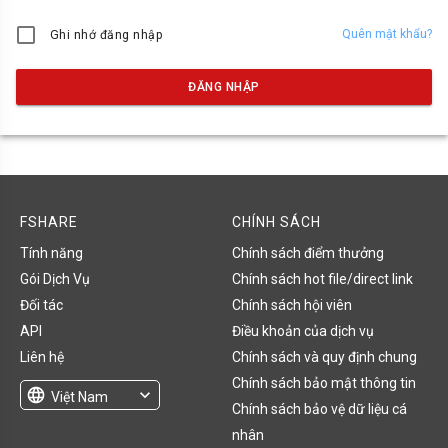
Quên mật khẩu?
Ghi nhớ đăng nhập
ĐĂNG NHẬP
FSHARE
CHÍNH SÁCH
Tính năng
Chính sách điểm thưởng
Gói Dịch Vụ
Chính sách hot file/direct link
Đối tác
Chính sách hội viên
API
Điều khoản của dịch vụ
Liên hệ
Chính sách và quy định chung
Chính sách bảo mật thông tin
language
expand_more
Việt Nam
Chính sách bảo vệ dữ liệu cá
English
nhân